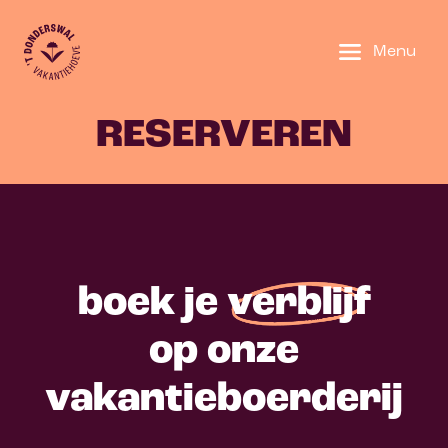
Sluit
Menu
OVER ONS
RESERVEREN
TARIEVEN
INDELING
STREEKTIPS
boek je
verblijf
SFEERFOTO'S
op onze
CONTACT
vakantieboerderij
RESERVEREN