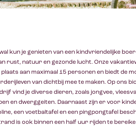
swal kun je genieten van een kindvriendelijke boer
an rust, natuur en gezonde lucht. Onze vakantiew
 plaats aan maximaal 15 personen en biedt de m
rderijleven van dichtbij mee te maken. Op ons bi
jf vind je diverse dieren, zoals jongvee, vleesv
pen en dwerggeiten. Daarnaast zijn er voor kind
ine, een voetbaltafel en een pingpongtafel besc
trand is ook binnen een half uur rijden te bereike