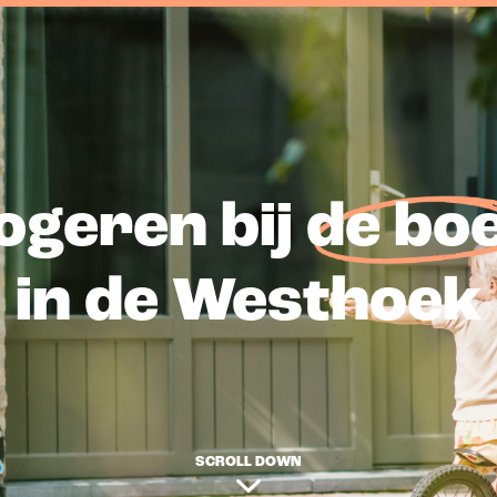
ogeren bij
de bo
in de Westhoek
SCROLL DOWN