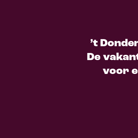
’t Donder
De vakant
voor e