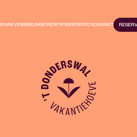
NS
TARIEVEN
INDELING
STREEKTIPS
SFEERFOTO'S
CONTACT
RESER