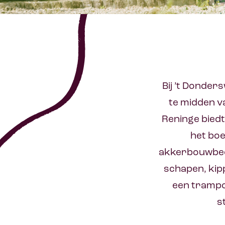
Bij ’t Donder
te midden v
Reninge biedt
het boe
akkerbouwbedri
schapen, kip
een trampol
s