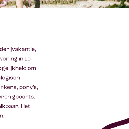
derijvakantie,
oning in Lo-
ogelijkheid om
ologisch
arkens, pony’s,
eren gocarts,
hikbaar. Het
n.