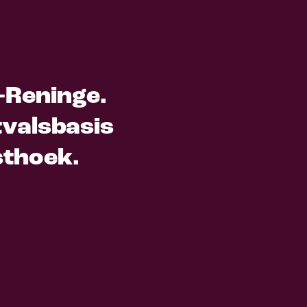
o-Reninge.
tvalsbasis
sthoek.